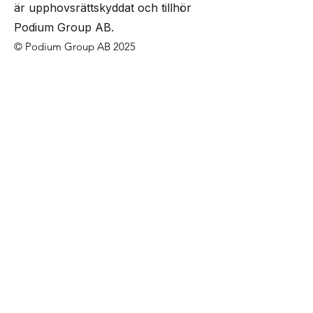
är upphovsrättskyddat och tillhör
Podium Group AB.
© Podium Group AB 2025
Kontakta oss
Köpvillkor
Cookies
FAQ
Anmäl dig till vårt nyhetsbrev för
att ta del av nyheter och
erbjudanden
PRENUMERERA