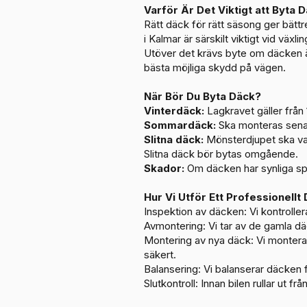
Varför Är Det Viktigt att Byta D
Rätt däck för rätt säsong ger bätt
i Kalmar är särskilt viktigt vid väx
Utöver det krävs byte om däcken är 
bästa möjliga skydd på vägen.
När Bör Du Byta Däck?
Vinterdäck:
Lagkravet gäller från
Sommardäck:
Ska monteras senast
Slitna däck:
Mönsterdjupet ska v
Slitna däck bör bytas omgående.
Skador:
Om däcken har synliga spri
Hur Vi Utför Ett Professionellt
Inspektion av däcken: Vi kontroller
Avmontering: Vi tar av de gamla dä
Montering av nya däck: Vi monterar 
säkert.
Balansering: Vi balanserar däcken 
Slutkontroll: Innan bilen rullar ut fr