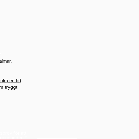
v
almar.
oka en tid
ra tryggt
tsbrev för att
erbjudanden