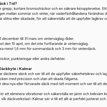
äck i Tid?
re grepp, kortare bromssträckor och en säkrare körupplevelse. Et
lingen mellan sommar och vinter, när väderförhållandena förändras d
slitna eller skadade, för att säkerställa att de uppfyller lagkrav 
 1 december till 31 mars om vinterväglag råder.
 den 15 april, om det inte fortfarande är vinterväglag.
ara minst 1,6 mm för sommardäck och 3 mm för vinterdäck.
ckor, punkteringar eller andra defekter.
 Däckbyte i Kalmar
ar däckens skick och ser till att de uppfyller säkerhetskrav och lag
cken med precision och utan att skada fälgarna.
dina nya eller förvarade däck med rätt moment och ser till att de 
för att eliminera vibrationer och säkerställa en jämn och bekväm k
ån vår däckverkstad i Kalmar ser vi till att allt är perfekt justerat och