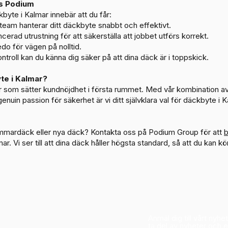
os Podium
kbyte i Kalmar innebär att du får:
 team hanterar ditt däckbyte snabbt och effektivt.
rad utrustning för att säkerställa att jobbet utförs korrekt.
redo för vägen på nolltid.
roll kan du känna dig säker på att dina däck är i toppskick.
te i Kalmar?
ar som sätter kundnöjdhet i första rummet. Med vår kombination a
nuin passion för säkerhet är vi ditt självklara val för däckbyte i K
sommardäck eller nya däck? Kontakta oss på Podium Group för att
b
r. Vi ser till att dina däck håller högsta standard, så att du kan kö
Anmäl dig till vårt nyhe
ta del av nyheter och 