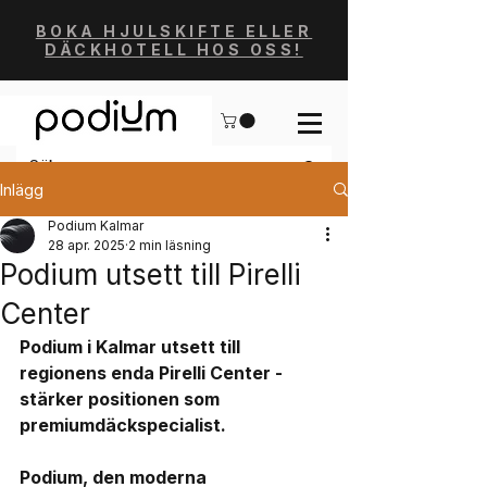
BOKA HJULSKIFTE ELLER
DÄCKHOTELL HOS OSS!
Inlägg
Podium Kalmar
28 apr. 2025
2 min läsning
Podium utsett till Pirelli
Center
Podium i Kalmar utsett till 
regionens enda Pirelli Center - 
stärker positionen som 
premiumdäckspecialist. 
Podium, den moderna 